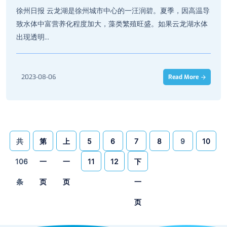
徐州日报 云龙湖是徐州城市中心的一汪润碧。夏季，因高温导
致水体中富营养化程度加大，藻类繁殖旺盛。如果云龙湖水体
出现透明...
2023-08-06
Read More
共
第
上
5
6
7
8
9
10
106
一
一
11
12
下
条
页
页
一
页