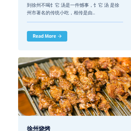
到徐州不喝饣它 汤是一件憾事，饣它 汤 是徐
州市著名的传统小吃，相传是由...
Read More
徐州烧烤