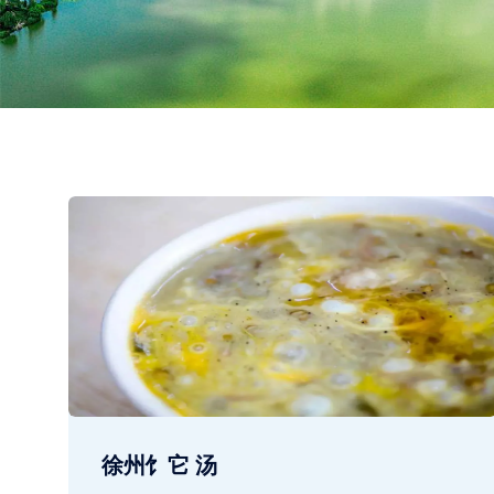
徐州饣它 汤