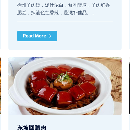
徐州羊肉汤，汤汁浓白，鲜香醇厚，羊肉鲜香
肥烂，辣油色红香辣，是滋补佳品。...
Read More
东坡回赠肉