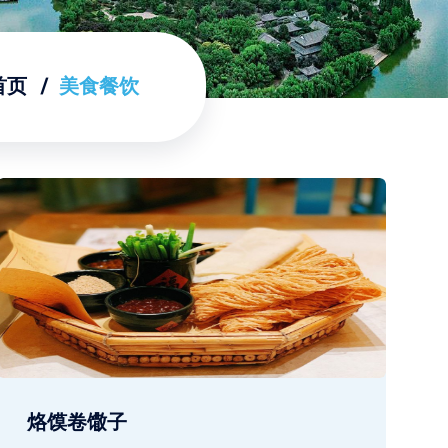
首页
美食餐饮
烙馍卷馓子